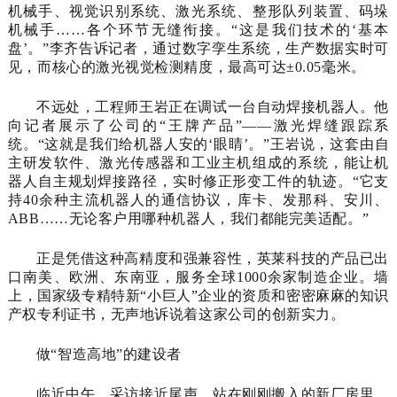
机械手、视觉识别系统、激光系统、整形队列装置、码垛
机械手……各个环节无缝衔接。“这是我们技术的‘基本
盘’。”李齐告诉记者，通过数字孪生系统，生产数据实时可
见，而核心的激光视觉检测精度，最高可达±0.05毫米。
不远处，工程师王岩正在调试一台自动焊接机器人。他
向记者展示了公司的“王牌产品”——激光焊缝跟踪系
统。“这就是我们给机器人安的‘眼睛’。”王岩说，这套由自
主研发软件、激光传感器和工业主机组成的系统，能让机
器人自主规划焊接路径，实时修正形变工件的轨迹。“它支
持40余种主流机器人的通信协议，库卡、发那科、安川、
ABB……无论客户用哪种机器人，我们都能完美适配。”
正是凭借这种高精度和强兼容性，英莱科技的产品已出
口南美、欧洲、东南亚，服务全球1000余家制造企业。墙
上，国家级专精特新“小巨人”企业的资质和密密麻麻的知识
产权专利证书，无声地诉说着这家公司的创新实力。
做“智造高地”的建设者
临近中午，采访接近尾声。站在刚刚搬入的新厂房里，