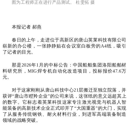
图为工程师正在进行产品测试。 杜雯拓 摄
本报记者 郝燕
春日的上午，走进位于高新区的唐山英莱科技有限公司
崭新的办公楼，一张静静贴在会议室白板旁的A4纸，吸引
了记者的目光。
那是2026年1月的中标公告：中国船舶集团洛阳船舶材
料研究所，
MIG焊
专机自动化改造项目，投标报价47.6万
元。
对于这家刚刚从唐山科技中心21层搬迁至独立院落，并
获评“
唐山市瞪羚企业
”的公司来说，这张纸的意义远超其上
的数字。它标志着英莱科技这家专注激光视觉与机器人智
能装备的高新技术企业正式叩开了“大国重器”的大门，实现
了从服务传统钢铁、耐火材料行业，到进军高端装备制造
领域的战略突破。