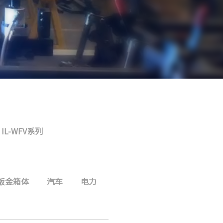
IL-WFV系列
钣金箱体
汽车
电力