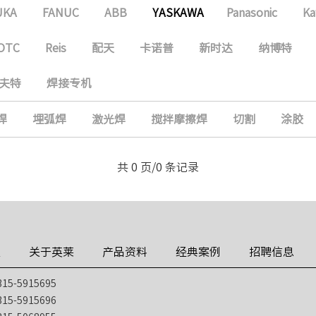
UKA
FANUC
ABB
YASKAWA
Panasonic
Ka
OTC
Reis
配天
卡诺普
新时达
纳博特
夫特
焊接专机
焊
埋弧焊
激光焊
搅拌摩擦焊
切割
涂胶
共 0 页/0 条记录
技
关于英莱
产品资料
经典案例
招聘信息
5-5915695
5-5915696