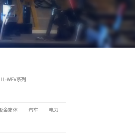
IL-WFV系列
钣金箱体
汽车
电力