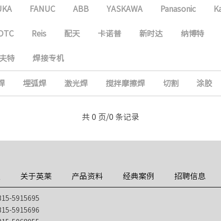
UKA
FANUC
ABB
YASKAWA
Panasonic
K
OTC
Reis
配天
卡诺普
新时达
纳博特
夫特
焊接专机
焊
埋弧焊
激光焊
搅拌摩擦焊
切割
涂胶
共 0 页/0 条记录
技
关于英莱
产品资料
经典案例
招聘信息
5-5915695
5-5915696