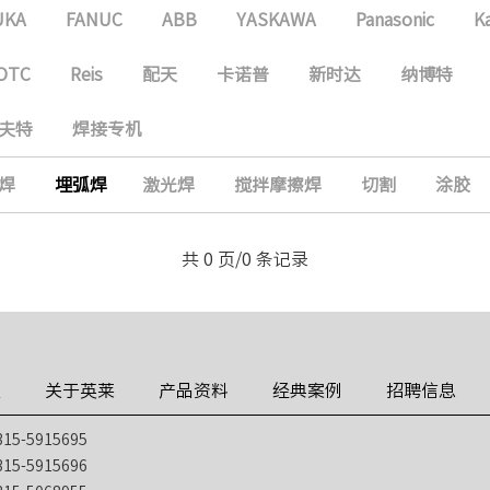
UKA
FANUC
ABB
YASKAWA
Panasonic
K
OTC
Reis
配天
卡诺普
新时达
纳博特
夫特
焊接专机
焊
埋弧焊
激光焊
搅拌摩擦焊
切割
涂胶
共 0 页/0 条记录
技
关于英莱
产品资料
经典案例
招聘信息
5-5915695
5-5915696