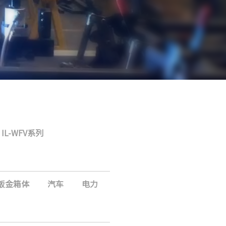
IL-WFV系列
钣金箱体
汽车
电力