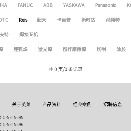
UKA
FANUC
ABB
YASKAWA
Panasonic
K
OTC
Reis
配天
卡诺普
新时达
纳博特
夫特
焊接专机
焊
埋弧焊
激光焊
搅拌摩擦焊
切割
涂胶
共 0 页/0 条记录
技
关于英莱
产品资料
经典案例
招聘信息
5-5915695
5-5915696