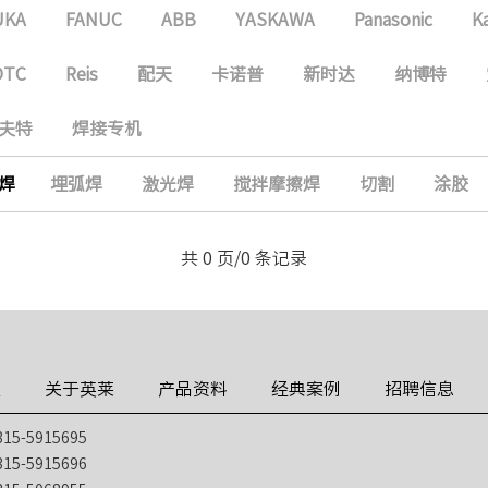
UKA
FANUC
ABB
YASKAWA
Panasonic
K
OTC
Reis
配天
卡诺普
新时达
纳博特
夫特
焊接专机
焊
埋弧焊
激光焊
搅拌摩擦焊
切割
涂胶
共 0 页/0 条记录
技
关于英莱
产品资料
经典案例
招聘信息
5-5915695
5-5915696