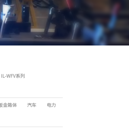
IL-WFV系列
钣金箱体
汽车
电力