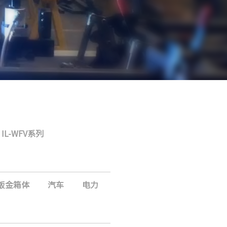
IL-WFV系列
钣金箱体
汽车
电力