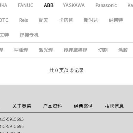
UKA
FANUC
ABB
YASKAWA
Panasonic
Ka
OTC
Reis
配天
卡诺普
新时达
纳博特
夫特
焊接专机
焊
埋弧焊
激光焊
搅拌摩擦焊
切割
涂胶
共 0 页/0 条记录
技
关于英莱
产品资料
经典案例
招聘信息
5-5915695
5-5915696