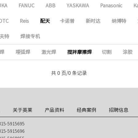
UKA
FANUC
ABB
YASKAWA
Panasonic
K
OTC
Reis
配天
卡诺普
新时达
纳博特
夫特
焊接专机
焊
埋弧焊
激光焊
搅拌摩擦焊
切割
涂胶
共 0 页/0 条记录
技
关于英莱
产品资料
经典案例
招聘信息
5-5915695
5-5915696