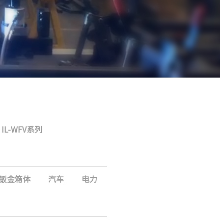
IL-WFV系列
钣金箱体
汽车
电力