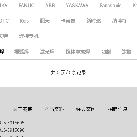
UKA
FANUC
ABB
YASKAWA
Panasonic
K
OTC
Reis
配天
卡诺普
新时达
纳博特
夫特
焊接专机
焊
埋弧焊
激光焊
搅拌摩擦焊
切割
涂胶
共 0 页/0 条记录
技
关于英莱
产品资料
经典案例
招聘信息
5-5915695
5-5915696