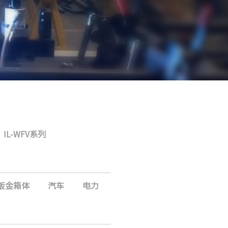
IL-WFV系列
钣金箱体
汽车
电力