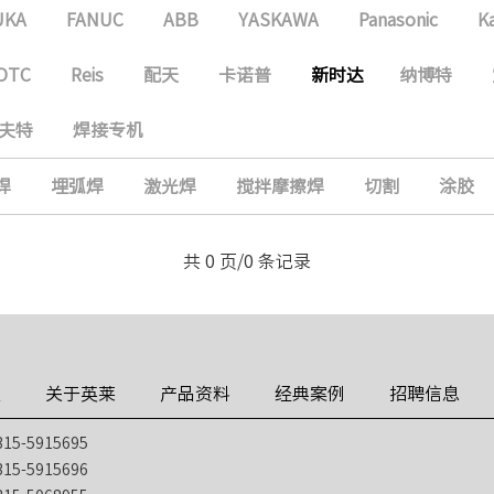
UKA
FANUC
ABB
YASKAWA
Panasonic
K
OTC
Reis
配天
卡诺普
新时达
纳博特
夫特
焊接专机
焊
埋弧焊
激光焊
搅拌摩擦焊
切割
涂胶
共 0 页/0 条记录
技
关于英莱
产品资料
经典案例
招聘信息
5-5915695
5-5915696