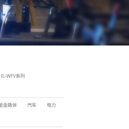
IL-WFV系列
钣金箱体
汽车
电力