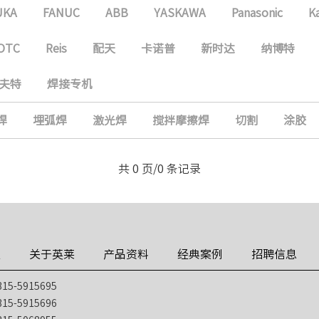
UKA
FANUC
ABB
YASKAWA
Panasonic
K
OTC
Reis
配天
卡诺普
新时达
纳博特
夫特
焊接专机
焊
埋弧焊
激光焊
搅拌摩擦焊
切割
涂胶
共 0 页/0 条记录
技
关于英莱
产品资料
经典案例
招聘信息
5-5915695
5-5915696