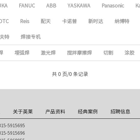
UKA
FANUC
ABB
YASKAWA
Panasonic
K
OTC
Reis
配天
卡诺普
新时达
纳博特
夫特
焊接专机
焊
埋弧焊
激光焊
搅拌摩擦焊
切割
涂胶
共 0 页/0 条记录
技
关于英莱
产品资料
经典案例
招聘信息
5-5915695
5-5915696