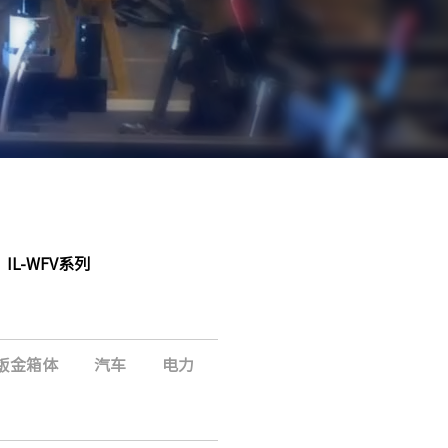
IL-WFV系列
钣金箱体
汽车
电力