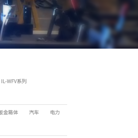
IL-WFV系列
钣金箱体
汽车
电力