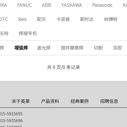
UKA
FANUC
ABB
YASKAWA
Panasonic
K
OTC
Reis
配天
卡诺普
新时达
纳博特
夫特
焊接专机
焊
埋弧焊
激光焊
搅拌摩擦焊
切割
涂胶
共 0 页/0 条记录
技
关于英莱
产品资料
经典案例
招聘信息
5-5915695
5-5915696