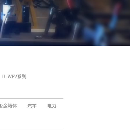
IL-WFV系列
钣金箱体
汽车
电力