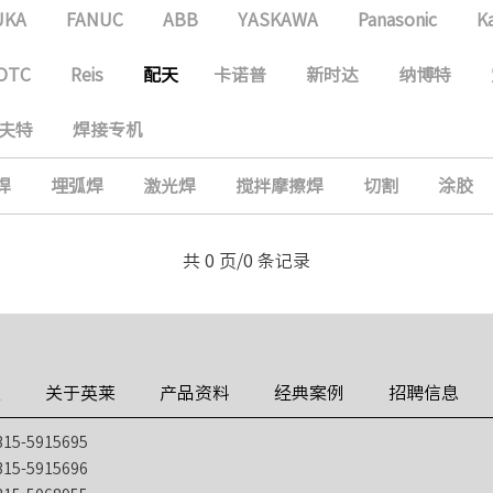
UKA
FANUC
ABB
YASKAWA
Panasonic
K
OTC
Reis
配天
卡诺普
新时达
纳博特
夫特
焊接专机
焊
埋弧焊
激光焊
搅拌摩擦焊
切割
涂胶
共 0 页/0 条记录
技
关于英莱
产品资料
经典案例
招聘信息
5-5915695
5-5915696