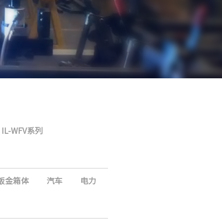
IL-WFV系列
钣金箱体
汽车
电力