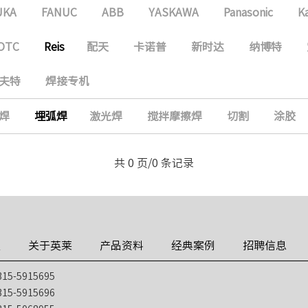
UKA
FANUC
ABB
YASKAWA
Panasonic
K
OTC
Reis
配天
卡诺普
新时达
纳博特
夫特
焊接专机
焊
埋弧焊
激光焊
搅拌摩擦焊
切割
涂胶
共 0 页/0 条记录
技
关于英莱
产品资料
经典案例
招聘信息
5-5915695
5-5915696