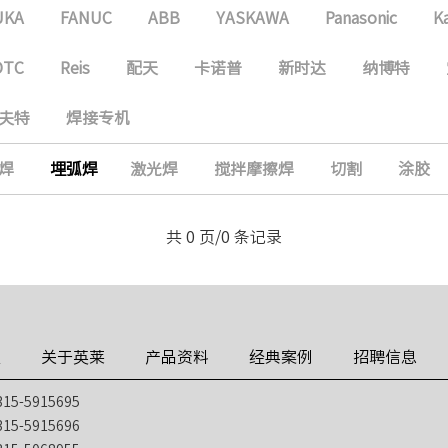
UKA
FANUC
ABB
YASKAWA
Panasonic
K
OTC
Reis
配天
卡诺普
新时达
纳博特
夫特
焊接专机
焊
埋弧焊
激光焊
搅拌摩擦焊
切割
涂胶
共 0 页/0 条记录
技
关于英莱
产品资料
经典案例
招聘信息
5-5915695
5-5915696