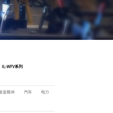
IL-WFV系列
钣金箱体
汽车
电力