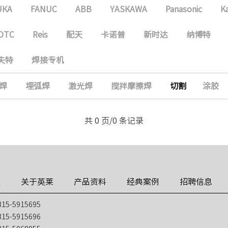
UKA
FANUC
ABB
YASKAWA
Panasonic
K
OTC
Reis
配天
卡诺普
新时达
纳博特
夫特
焊接专机
焊
埋弧焊
激光焊
搅拌摩擦焊
切割
涂胶
共 0 页/0 条记录
技
关于英莱
产品资料
经典案例
招聘信息
5-5915695
5-5915696